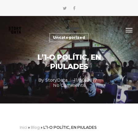
CA
Uncategorized
L’1-O POLÍTIC, EN
PIULADES
By
StoryData
11/30/2017
No Comments
Inici
»
Blog
»
L’1-O POLÍTIC, EN PIULADES