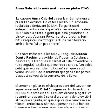
Anna Gabriel, la més matinera en piular l’1-O
La cupaire
Anna Gabriel
va ser la més matinera en
piular l’1 d’octubre. Ho va fer a les 05.31h, amb una
repiulada d’Endavant (OSAN), l’organització
independentista de la qual n’és membre, i que deia
així
: “Bon dia a tota la gent que està garantint que
els col·legis s’obriran. Força, coratge, alegria. Som-
hi!” i s’adjunta una fotografia d’una manifestació
amb el lema ‘Ni un pas enrere’.
Una hora més tard, a les 06.37, li segueix
Albano
Dante Fachín
, ara exlíder de Podem a Catalunya
després que trenqués el carnet el 6 de novembre. (2
tuits seguits). Explica que es troba a Breda, “Un poble
petit que avui sembla molt gran” i en què es pot
veure un
vídeo
de la multitud aplegada a les portes
d’aquest col·legi de la comarca de la Selva.
El tercer en piular és el vicepresident del Govern en
aquell moment,
Oriol Junqueras.
Ho fa amb una
piulada
que sota el títol “Creuem el bosc plegats” vol
resumir una aparició seva al programa de televisió 8
al dia, que adjunta, en què explica que parafraseja el
filòsof Terricabra, si són 1000 persones que han de
travesar el bosc el que tenen por són els que estan