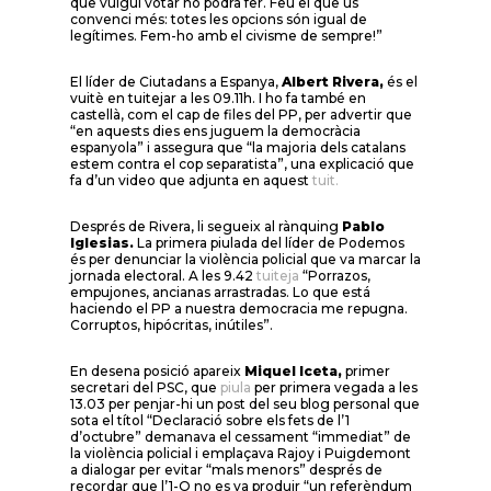
que vulgui votar ho podrà fer. Feu el que us
convenci més: totes les opcions són igual de
legítimes. Fem-ho amb el civisme de sempre!”
El líder de Ciutadans a Espanya,
Albert Rivera,
és el
vuitè en tuitejar a les 09.11h. I ho fa també en
castellà, com el cap de files del PP, per advertir que
“en aquests dies ens juguem la democràcia
espanyola” i assegura que “la majoria dels catalans
estem contra el cop separatista”, una explicació que
fa d’un video que adjunta en aquest
tuit.
Després de Rivera, li segueix al rànquing
Pablo
Iglesias.
La primera piulada del líder de Podemos
és per denunciar la violència policial que va marcar la
jornada electoral. A les 9.42
tuiteja
“Porrazos,
empujones, ancianas arrastradas. Lo que está
haciendo el PP a nuestra democracia me repugna.
Corruptos, hipócritas, inútiles”.
En desena posició apareix
Miquel Iceta,
primer
secretari del PSC, que
piula
per primera vegada a les
13.03 per penjar-hi un post del seu blog personal que
sota el títol “Declaració sobre els fets de l’1
d’octubre” demanava el cessament “immediat” de
la violència policial i emplaçava Rajoy i Puigdemont
a dialogar per evitar “mals menors” després de
recordar que l’1-O no es va produir “un referèndum