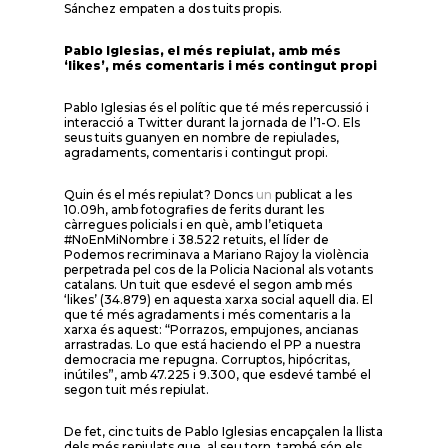
Sánchez empaten a dos tuits propis.
Pablo Iglesias, el més repiulat, amb més
‘likes’, més comentaris i més contingut propi
Pablo Iglesias és el polític que té més repercussió i
interacció a Twitter durant la jornada de l’1-O. Els
seus tuits guanyen en nombre de repiulades,
agradaments, comentaris i contingut propi.
Quin és el més repiulat? Doncs
un
publicat a les
10.09h, amb fotografies de ferits durant les
càrregues policials i en què, amb l’etiqueta
#NoEnMiNombre i 38.522 retuits, el líder de
Podemos recriminava a Mariano Rajoy la violència
perpetrada pel cos de la Policia Nacional als votants
catalans. Un tuit que esdevé el segon amb més
‘likes’ (34.879) en aquesta xarxa social aquell dia. El
que té més agradaments i més comentaris a la
xarxa és aquest: “Porrazos, empujones, ancianas
arrastradas. Lo que está haciendo el PP a nuestra
democracia me repugna. Corruptos, hipócritas,
inútiles”, amb 47.225 i 9.300, que esdevé també el
segon tuit més repiulat.
De fet, cinc tuits de Pablo Iglesias encapçalen la llista
dels més repiulats que, al seu torn, també són els