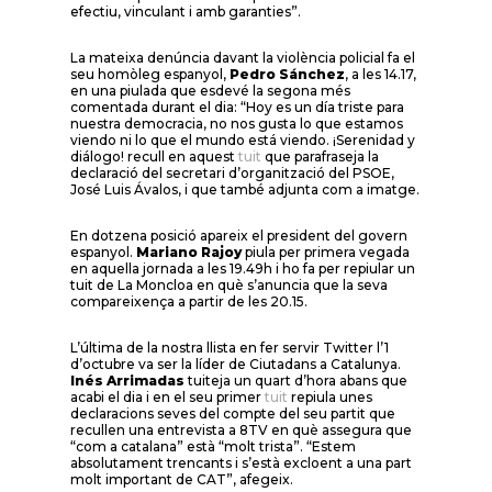
efectiu, vinculant i amb garanties”.
La mateixa denúncia davant la violència policial fa el
seu homòleg espanyol,
Pedro Sánchez
, a les 14.17,
en una piulada que esdevé la segona més
comentada durant el dia: “Hoy es un día triste para
nuestra democracia, no nos gusta lo que estamos
viendo ni lo que el mundo está viendo. ¡Serenidad y
diálogo! recull en aquest
tuit
que parafraseja la
declaració del secretari d’organització del PSOE,
José Luis Ávalos, i que també adjunta com a imatge.
En dotzena posició apareix el president del govern
espanyol.
Mariano Rajoy
piula per primera vegada
en aquella jornada a les 19.49h i ho fa per repiular un
tuit de La Moncloa en què s’anuncia que la seva
compareixença a partir de les 20.15.
L’última de la nostra llista en fer servir Twitter l’1
d’octubre va ser la líder de Ciutadans a Catalunya.
Inés Arrimadas
tuiteja un quart d’hora abans que
acabi el dia i en el seu primer
tuit
repiula unes
declaracions seves del compte del seu partit que
recullen una entrevista a 8TV en què assegura que
“com a catalana” està “molt trista”. “Estem
absolutament trencants i s’està excloent a una part
molt important de CAT”, afegeix.