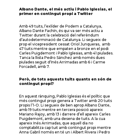
Albano Dante, el més actiu i Pablo Iglesias, el
primer en contingut propi a Twitter
Amb 49 tuits, l’exlíder de Podem a Catalunya,
Albano Dante Fachín, és qui va ser més actiu a
Twitter durant la celebració del referèndum
d’autodeterminació de Catalunya. Li segueix de
prop el vicepresident cessat Oriol Junqueras, amb
47 tuits mentre que empaten a bronze en el podi
Carles Puigdemont i Pablo Iglesias, amb 41 piulades.
Tanca la llista Pedro Sánchez amb només dues
piulades seguit d’Inés Arrimadas amb 6 i Carme
Forcadell, amb 7.
Però, de tots aquests tuits quants en són de
contingut propi?
En aquest rànquing, Pablo Iglesias és el polític que
més contingut propi genera a Twitter amb 20 tuits
propis l’1-O. Li segueix de ben aprop Albano Dante,
amb 19 tuits mentre en tercera posició apareix
Mariano Rajoy, amb 13 i darrere d’ell apareix Carles
Puigdemont, amb una desena de tuits. A la cua
apareix Inés Arrimadas, que aquell dia no
comptabilitza cap tuit amb contingut propi mentre
Anna Gabril només en té un i Albert Rivera i Pedro