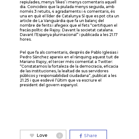
repiulades, menys ‘likes’ i menys comentaris aquell
dia. Coincideix que la piulada menys seguida, amb
només 3 retuits, 4 agradaments i 4 comentaris, és
una en què el líder de Catalunya Sí que es pot cita un
article de La Vanguàrdia que fa un balanç del
nombre de ferits i afegeix que el fets “certifiquen el
fracàs polític de Rajoy. Davant la societat catalana.
Davant l’Espanya plurinacional” i publicada a les 21.17
hores.
Pel que fa als comentaris, després de Pablo Iglesias i
Pedro Sánchez apareix en el rànquing aquest tuit de
Mariano Rajoy, el tercer més comentat a Twitter:
“Constatamos la fortaleza de la democracia, eficacia
de las instituciones, la lealtad de sus servidores
públicos y responsabilidad ciudadana”, publicat a les
21.25 i que esdevé l’últim que va escriure el
president del govern espanyol.
Love
Share
0