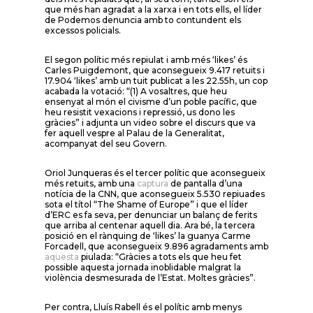
que més han agradat a la xarxa i en tots ells, el líder
de Podemos denuncia amb to contundent els
excessos policials.
El segon polític més repiulat i amb més ‘likes’ és
Carles Puigdemont, que aconsegueix 9.417 retuits i
17.904 ‘likes’ amb un tuit publicat a les 22.55h, un cop
acabada la votació: “(1) A vosaltres, que heu
ensenyat al món el civisme d’un poble pacífic, que
heu resistit vexacions i repressió, us dono les
gràcies” i adjunta un video sobre el discurs que va
fer aquell vespre al Palau de la Generalitat,
acompanyat del seu Govern.
Oriol Junqueras és el tercer polític que aconsegueix
més retuits, amb una
captura
de pantalla d’una
notícia de la CNN, que aconsegueix 5.530 repiuades
sota el títol “The Shame of Europe” i que el líder
d’ERC es fa seva, per denunciar un balanç de ferits
que arriba al centenar aquell dia. Ara bé, la tercera
posició en el rànquing de ‘likes’ la guanya Carme
Forcadell, que aconsegueix 9.896 agradaments amb
aquesta
piulada: “Gràcies a tots els que heu fet
possible aquesta jornada inoblidable malgrat la
violència desmesurada de l’Estat. Moltes gràcies”.
Per contra, Lluís Rabell és el polític amb menys