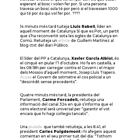
esperant al bosc i volen fer por. Si una persona
travesa un bosc sola té por però si el travessen 1000
qui té por és qui vol fer por. ????
14 minuts més tard tuiteja
Lluís Rabell
, líder en
aquell moment de Catalunya Sí que es Pot, un partit
que s’ha reconvertit sota les sigles de Catalunya en
Comú. Retuiteja un
article
de Guillem Martínez al
blog ctxt del diari Público.
El líder del PP a Catalunya,
Xavier Garcia Albiol
, és
el cinquè en piular l’1 d’octubre. Ho fa en castellà, a
les 08.18h per carregar contra el Govern i el major
dels Mossos d’aquell moment, Josep Lluís Trapero.
Acusa
el Govern de sotmetre el cos policial a un
“descrèdit sense precedents”.
Quatre minuts més tard, la presidenta del
Parlament,
Carme Forcadell,
retuiteja una
informació del canal 324 en què s’informa que el
cens electoral serà universal per “garantir el vot
encara que hi hagi col·legis tancats”.
Una
piulada
que també retuiteja, a les 8.41, el
president
Carles Puigdemont
i hi afegeix aquest
comentari en el seu primer tuit del dia: “Tothom