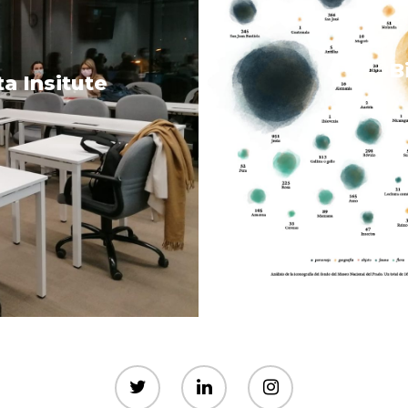
B
a Insitute